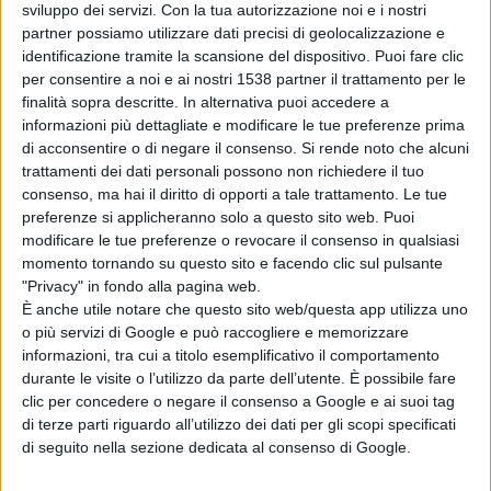
sviluppo dei servizi.
Con la tua autorizzazione noi e i nostri
pulite ed aderenti che esaltano la figura maschile.
partner possiamo utilizzare dati precisi di geolocalizzazione e
identificazione tramite la scansione del dispositivo. Puoi fare clic
Di forte personalità anche la collezione Bershka
per consentire a noi e ai nostri 1538 partner il trattamento per le
finalità sopra descritte. In alternativa puoi accedere a
basata su pantaloni skinny, gilet in denim,
informazioni più dettagliate e modificare le tue preferenze prima
di acconsentire o di negare il consenso.
Si rende noto che alcuni
pullover di lana e bomber, basata su urban
trattamenti dei dati personali possono non richiedere il tuo
culture e forte personalità. Basata sull'eleganza
consenso, ma hai il diritto di opporti a tale trattamento. Le tue
preferenze si applicheranno solo a questo sito web. Puoi
di fattura sartoriale perfetta la nuova collezione
modificare le tue preferenze o revocare il consenso in qualsiasi
momento tornando su questo sito e facendo clic sul pulsante
Brioni, simbolo dell'eleganza italiana nel mondo,
"Privacy" in fondo alla pagina web.
mentre tra i nuovi brend ci piace segnalare la
È anche utile notare che questo sito web/questa app utilizza uno
o più servizi di Google e può raccogliere e memorizzare
nuova collezione Denim Uomo Autunno / Inverno
informazioni, tra cui a titolo esemplificativo il comportamento
durante le visite o l’utilizzo da parte dell’utente. È possibile fare
2013-14 Takeshy Kurosawa, l'azienda di street
clic per concedere o negare il consenso a Google e ai suoi tag
di terze parti riguardo all’utilizzo dei dati per gli scopi specificati
wear partenopea che mette in vetrina un gusto
di seguito nella sezione dedicata al consenso di Google.
per il tessuto abbinato a costruzioni e fitting