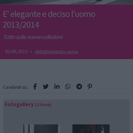
E' elegante e deciso l'uomo
2013/2014
Tutto sulle nuove collezioni
20/08/2013
•
abbigliamento uomo
Condividi su:
Fotogallery
(2 foto)