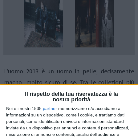
L'uomo 2013 è un uomo in pelle, decisamente
macho, molto sicuro di se. Tra le collezioni più
belle quella di Pal Zilieri che propone la linea Lab,
Il rispetto della tua riservatezza è la
nostra priorità
estremamente elegante e soprattutto versatile.
Noi e i nostri 1538
partner
memorizziamo e/o accediamo a
Molto ammirati i trench di pelle stretti in vita, gli
informazioni su un dispositivo, come i cookie, e trattiamo dati
personali, come identificatori univoci e informazioni standard
ensemble discreti, i morbidi maglioni di un caldo
inviate da un dispositivo per annunci e contenuti personalizzati,
misurazione di annunci e contenuti, analisi dell'audience e
color vinaccia ed i numerosi giubbetti dalle linee